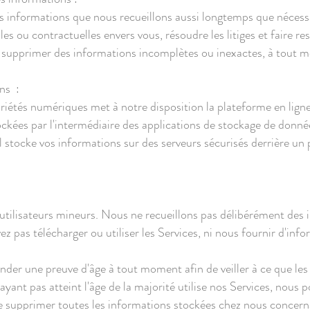
s informations que nous recueillons aussi longtemps que nécessa
es ou contractuelles envers vous, résoudre les litiges et faire re
supprimer des informations incomplètes ou inexactes, à tout mo
ns :
iétés numériques met à notre disposition la plateforme en ligne
ckées par l'intermédiaire des applications de stockage de donné
 stocke vos informations sur des serveurs sécurisés derrière un 
 utilisateurs mineurs. Nous ne recueillons pas délibérément des 
z pas télécharger ou utiliser les Services, ni nous fournir d'info
der une preuve d'âge à tout moment afin de veiller à ce que les 
ant pas atteint l'âge de la majorité utilise nos Services, nous p
que supprimer toutes les informations stockées chez nous concerna