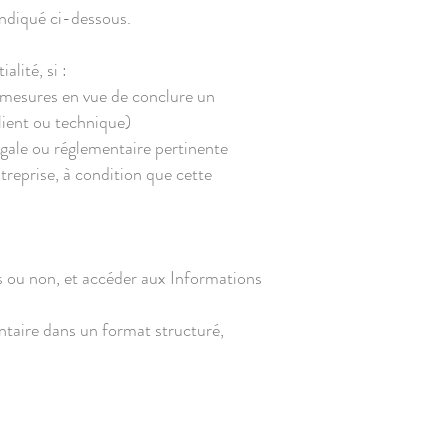
indiqué ci-dessous.
lité, si :
s mesures en vue de conclure un
lient ou technique)
égale ou réglementaire pertinente
ntreprise, à condition que cette
s ou non, et accéder aux Informations
ntaire dans un format structuré,