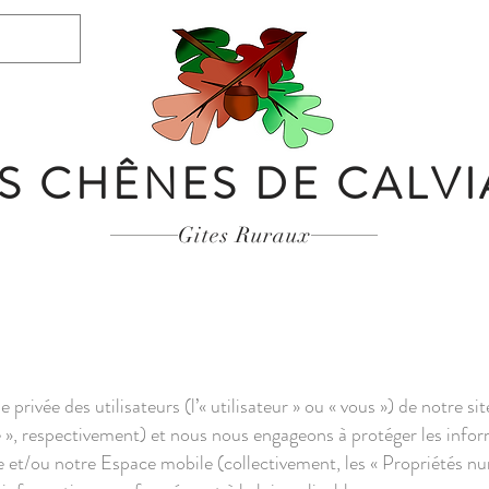
S CHÊNES DE CALV
Gites Ruraux
 privée des utilisateurs (l’« utilisateur » ou « vous ») de notre s
le », respectivement) et nous nous engageons à protéger les infor
ite et/ou notre Espace mobile (collectivement, les « Propriétés 