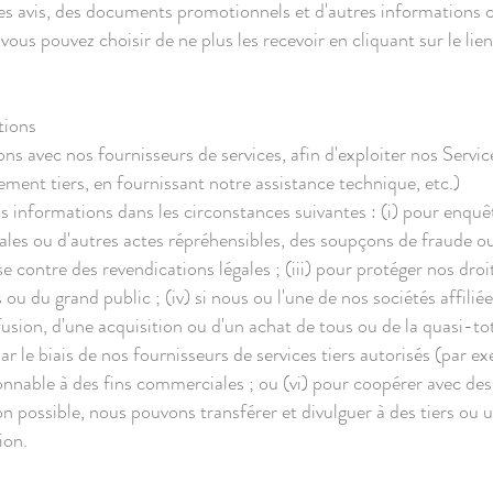
es avis, des documents promotionnels et d'autres informations 
ous pouvez choisir de ne plus les recevoir en cliquant sur le l
tions
s avec nos fournisseurs de services, afin d'exploiter nos Servic
ement tiers, en fournissant notre assistance technique, etc.)
informations dans les circonstances suivantes : (i) pour enquêt
ales ou d'autres actes répréhensibles, des soupçons de fraude ou 
e contre des revendications légales ; (iii) pour protéger nos droi
s ou du grand public ; (iv) si nous ou l'une de nos sociétés affi
fusion, d'une acquisition ou d'un achat de tous ou de la quasi-tota
r le biais de nos fournisseurs de services tiers autorisés (par e
sonnable à des fins commerciales ; ou (vi) pour coopérer avec des 
n possible, nous pouvons transférer et divulguer à des tiers ou 
ion.