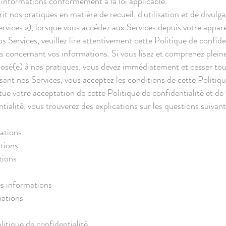
s informations conformément à la loi applicable.
it nos pratiques en matière de recueil, d'utilisation et de divulga
rvices »), lorsque vous accédez aux Services depuis votre appare
os Services, veuillez lire attentivement cette Politique de confid
 concernant vos informations. Si vous lisez et comprenez plein
posé(e) à nos pratiques, vous devez immédiatement et cesser tout
ant nos Services, vous acceptez les conditions de cette Politique
titue votre acceptation de cette Politique de confidentialité et d
tialité, vous trouverez des explications sur les questions suivant
s
ations
ations
tions
s informations
ations
litique de confidentialité